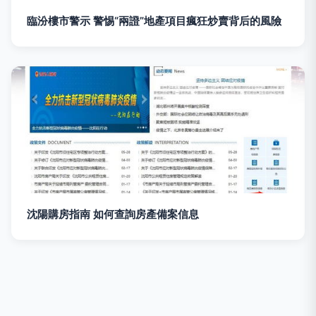
臨汾樓市警示 警惕“兩證”地產項目瘋狂炒賣背后的風險
沈陽購房指南 如何查詢房產備案信息