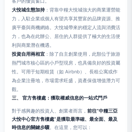
客戶的優質窗口。
大悅城生態加持
：背靠中糧大悅城強大的商業運營能
力，入駐企業或個人有望共享其豐富的品牌資源、推
廣平臺與商機網絡。大悅城帶來的穩定人流與消費活
力，也為在此辦公、居住的人群提供了極大的生活便
利與商業潛在機遇。
投資自用兩相宜
：除了自主創業使用，此類位于旅游
熱門城市核心區的小戶型現房，也具備良好的投資屬
性。可用于短期租賃（如 Airbnb）、長租公寓或作
為企業注冊地，市場需求旺盛，資產保值增值潛力可
觀。
三、 官方售樓處：獲取權威信息的一站式門戶
對于感興趣的投資人、創業者而言，
前往“中糧三亞
大悅中心官方售樓處”是獲取最準確、最全面、最及
時信息的關鍵步驟
。在這里，您可以：