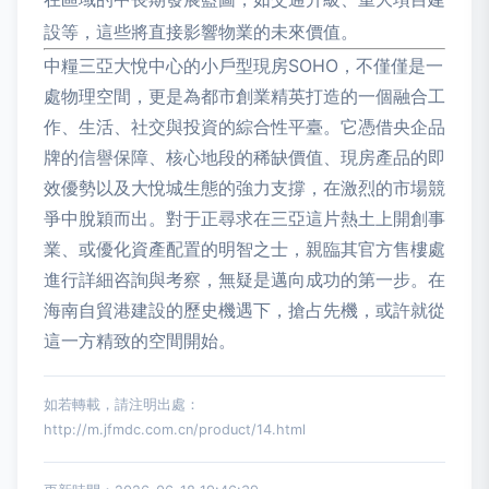
設等，這些將直接影響物業的未來價值。
中糧三亞大悅中心的小戶型現房SOHO，不僅僅是一
處物理空間，更是為都市創業精英打造的一個融合工
作、生活、社交與投資的綜合性平臺。它憑借央企品
牌的信譽保障、核心地段的稀缺價值、現房產品的即
效優勢以及大悅城生態的強力支撐，在激烈的市場競
爭中脫穎而出。對于正尋求在三亞這片熱土上開創事
業、或優化資產配置的明智之士，親臨其官方售樓處
進行詳細咨詢與考察，無疑是邁向成功的第一步。在
海南自貿港建設的歷史機遇下，搶占先機，或許就從
這一方精致的空間開始。
如若轉載，請注明出處：
http://m.jfmdc.com.cn/product/14.html