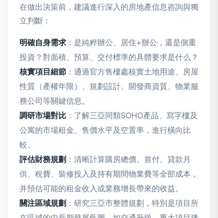
在做出決策前，建議進行深入的房地產信息咨詢與獨
立判斷：
明確自身需求
：是純粹辦公、居住+辦公，還是側重
投資？對面積、預算、交付標準的具體要求是什么？
核實項目細節
：通過官方售樓處核實土地用途、房屋
性質（產權年限）、規劃設計、開發商資質、物業服
務公司等關鍵信息。
調研市場對比
：了解三亞同類SOHO產品、寫字樓及
公寓的市場租金、售價水平及空置率，進行橫向比
較。
評估財務規劃
：清晰計算購房總價、首付、貸款月
供、稅費、裝修投入及持有期間物業費等全部成本，
并預估可能的租金收入或業務增長帶來的收益。
關注區域規劃
：研究三亞市整體規劃，特別是項目所
在區域的中長期發展藍圖，如交通升級、重大項目建