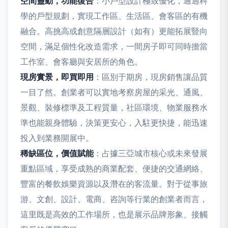
空間靈動，功能復合
：小戶型設計極致優化，通過科
學的戶型規劃，實現工作區、生活區、會客區的有機
融合。高挑高或創意隔層設計（如有）更能拓展豎向
空間，滿足個性化改造需求，一間房子即可同時擔當
工作室、會客廳與安居所的角色。
現房實景，即買即用
：區別于期房，現房銷售讓品質
一目了然。創業者可以實地考察房屋的采光、通風、
景觀、裝修標準及工程質量，社區環境、物業服務水
準也能親身體驗，決策更安心，入駐更快捷，能迅速
投入到業務開展中。
稀缺區位，價值賦能
：占據三亞城市核心或未來發展
重點區域，享受成熟的商業配套、便捷的交通網絡、
豐富的餐飲娛樂資源以及潛在的客流量。對于從事旅
游、文創、設計、電商、咨詢等行業的創業者而言，
這里既是高效的工作場所，也是展示品牌形象、接觸