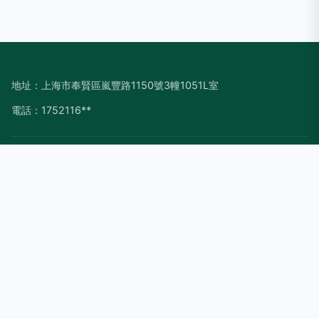
地址：上海市奉賢區嵐豐路1150號3幢1051L室
電話：1752116**
Copyright © 2026
m.jfmdc.com.cn
房地產信息咨詢
上海領博網
絡科技有限公司
房地產信息咨詢
版權所有
Sitemap
感谢您访问我们的网站，您可能还对以下资源感兴趣：石嘴山宰
狙保安有限公司
91av福利|91av导航|91AV电影|91av福利|91av狼友|91AV狼友
社|91AV欧美|91av直播|91av足交|91a视频在线
网站地图